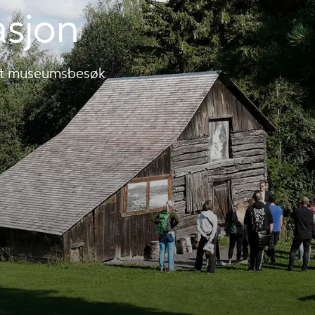
asjon
 ditt museumsbesøk