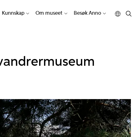
Kunnskap
Om museet
Besøk Anno
tvandrermuseum