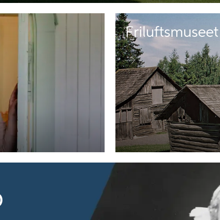
Friluftsmuseet
p