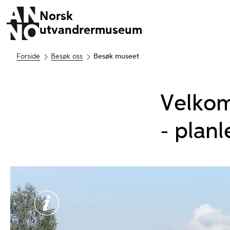
Norsk
utvandrermuseum
Forside
Besøk oss
Besøk museet
Velkom
- planl