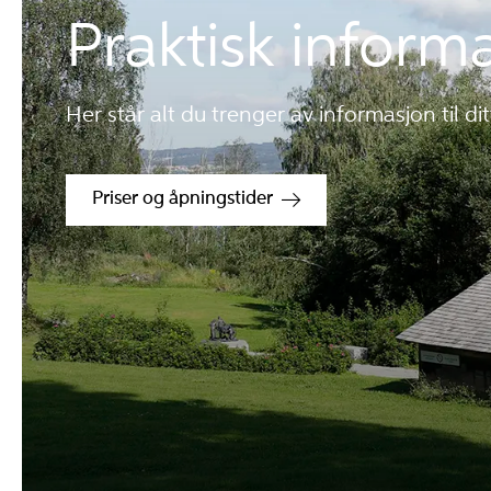
Praktisk inform
Her står alt du trenger av informasjon til
Priser og åpningstider