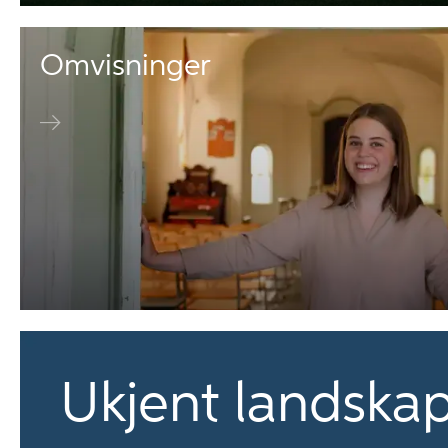
Omvisninger
Ukjent landska