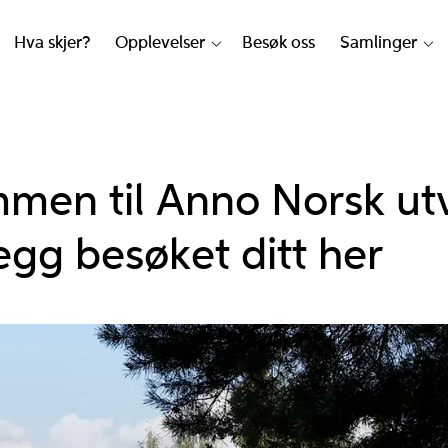
Hva skjer?
Opplevelser
Besøk oss
Samlinger
men til Anno Norsk u
egg besøket ditt her