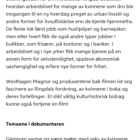
hvordan arbeidslivet for mange av kvinnene som dro ble
inngangen til en ny hverdag preget av urban livsstil og
andre former for livsutfoldelse enn de kjente hjemmefra.
De fleste tok først jobb som hushjelper og barnepiker,
men etter hvert fikk de også andre typer jobber i
butikker, som frisører, på kontorer og i banker. I
arbeidslivet og i nye yrker fikk mange kjenne på en
annen form for selvstendighet, oppleve økonomisk
uavhengighet og erfare nye former for frihet.
Westhagen Magnor og produsentene bak filmen lot seg
fascinere av Ringdals forskning, av kvinnene i boka og
deres fortellinger. Et slikt viktig kulturhistorisk bidrag
kunne også fortjene en film!
Temaene i dokumentaren
Gjennom varme og nære møter med seks av kvinnene,