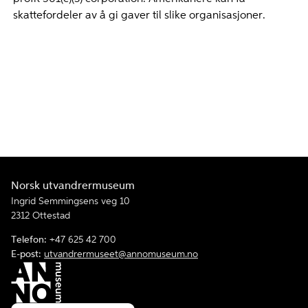
skattefordeler av å gi gaver til slike organisasjoner.
Norsk utvandrermuseum
Ingrid Semmingsens veg 10
2312 Ottestad
Telefon:
+47 625 42 700
E-post:
utvandrermuseet@annomuseum.no