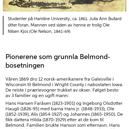
Studenter på Hamline University, ca. 1861. Julia Ann Bullard
sitter foran. Mannen ved siden av henne er trolig Ole
Nilsen Kjos (Ole Nelson, 1841-69)
Pionerene som grunnla Belmond-
bosetningen
Våren 1869 dro 12 norsk-amerikanere fra Galesville i
Wisconsin til Belmond i Wright County i nabostaten Iowa.
De reiste i prærievogner trukket av okser. Følget besto
av 3 familier og en ugift mann:
Hans Hansen Faråsen (1823-1901) og Ingeborg Olsdotter
Haugli (1826-95) med barna Hans jr. (1848-1933), Ole
(1852-1939), Alis (1854-1927) og Johannes (1865-1950). De
fikk dattera Hilda (1870-1929) etter at de kom til
Belmond. Familien brukte Hanson som etternavn. Hans