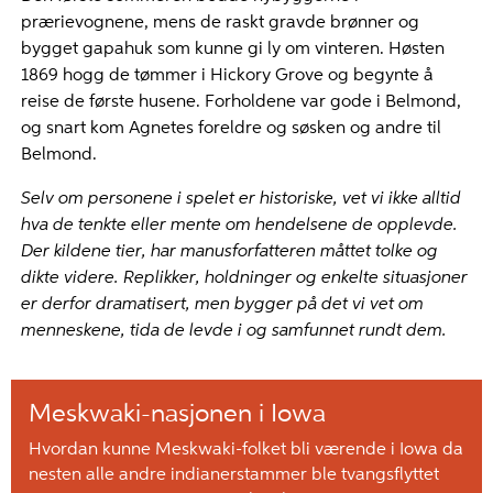
prærievognene, mens de raskt gravde brønner og
bygget gapahuk som kunne gi ly om vinteren. Høsten
1869 hogg de tømmer i Hickory Grove og begynte å
reise de første husene. Forholdene var gode i Belmond,
og snart kom Agnetes foreldre og søsken og andre til
Belmond.
Selv om personene i spelet er historiske, vet vi ikke alltid
hva de tenkte eller mente om hendelsene de opplevde.
Der kildene tier, har manusforfatteren måttet tolke og
dikte videre. Replikker, holdninger og enkelte situasjoner
er derfor dramatisert, men bygger på det vi vet om
menneskene, tida de levde i og samfunnet rundt dem.
Meskwaki-nasjonen i Iowa
Hvordan kunne Meskwaki-folket bli værende i Iowa da
nesten alle andre indianerstammer ble tvangsflyttet