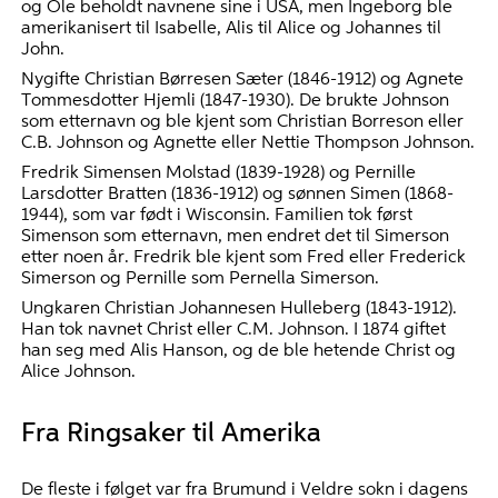
og Ole beholdt navnene sine i USA, men Ingeborg ble
amerikanisert til Isabelle, Alis til Alice og Johannes til
John.
Nygifte Christian Børresen Sæter (1846-1912) og Agnete
Tommesdotter Hjemli (1847-1930). De brukte Johnson
som etternavn og ble kjent som Christian Borreson eller
C.B. Johnson og Agnette eller Nettie Thompson Johnson.
Fredrik Simensen Molstad (1839-1928) og Pernille
Larsdotter Bratten (1836-1912) og sønnen Simen (1868-
1944), som var født i Wisconsin. Familien tok først
Simenson som etternavn, men endret det til Simerson
etter noen år. Fredrik ble kjent som Fred eller Frederick
Simerson og Pernille som Pernella Simerson.
Ungkaren Christian Johannesen Hulleberg (1843-1912).
Han tok navnet Christ eller C.M. Johnson. I 1874 giftet
han seg med Alis Hanson, og de ble hetende Christ og
Alice Johnson.
Fra Ringsaker til Amerika
De fleste i følget var fra Brumund i Veldre sokn i dagens