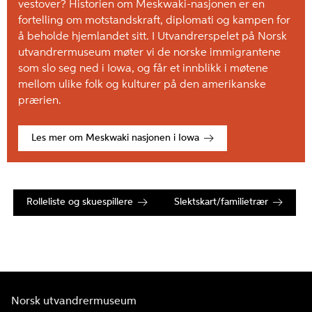
vestover? Historien om Meskwaki-nasjonen er en
fortelling om motstandskraft, diplomati og kampen for
å beholde hjemlandet sitt. I Utvandrerspelet på Norsk
utvandrermuseum møter vi de norske immigrantene
som slo seg ned i Iowa, og får et innblikk i møtene
mellom ulike folk og kulturer på den amerikanske
prærien.
Les mer om Meskwaki nasjonen i Iowa
Rolleliste og skuespillere
Slektskart/familietrær
Norsk utvandrermuseum