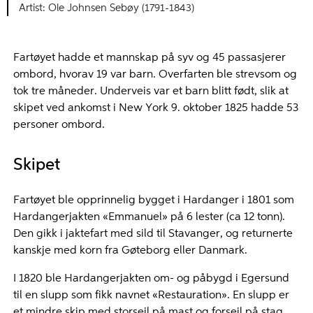
Ole Johnsen Sebøy (1791-1843)
Fartøyet hadde et mannskap på syv og 45 passasjerer
ombord, hvorav 19 var barn. Overfarten ble strevsom og
tok tre måneder. Underveis var et barn blitt født, slik at
skipet ved ankomst i New York 9. oktober 1825 hadde 53
personer ombord.
Skipet
Fartøyet ble opprinnelig bygget i Hardanger i 1801 som
Hardangerjakten «Emmanuel» på 6 lester (ca 12 tonn).
Den gikk i jaktefart med sild til Stavanger, og returnerte
kanskje med korn fra Gøteborg eller Danmark.
I 1820 ble Hardangerjakten om- og påbygd i Egersund
til en slupp som fikk navnet «Restauration». En slupp er
et mindre skip med storseil på mast og forseil på stag