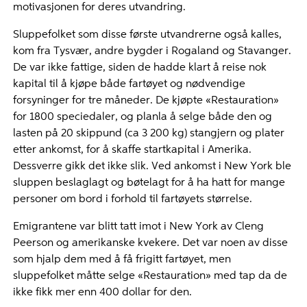
motivasjonen for deres utvandring.
Sluppefolket som disse første utvandrerne også kalles,
kom fra Tysvær, andre bygder i Rogaland og Stavanger.
De var ikke fattige, siden de hadde klart å reise nok
kapital til å kjøpe både fartøyet og nødvendige
forsyninger for tre måneder. De kjøpte «Restauration»
for 1800 speciedaler, og planla å selge både den og
lasten på 20 skippund (ca 3 200 kg) stangjern og plater
etter ankomst, for å skaffe startkapital i Amerika.
Dessverre gikk det ikke slik. Ved ankomst i New York ble
sluppen beslaglagt og bøtelagt for å ha hatt for mange
personer om bord i forhold til fartøyets størrelse.
Emigrantene var blitt tatt imot i New York av Cleng
Peerson og amerikanske kvekere. Det var noen av disse
som hjalp dem med å få frigitt fartøyet, men
sluppefolket måtte selge «Restauration» med tap da de
ikke fikk mer enn 400 dollar for den.